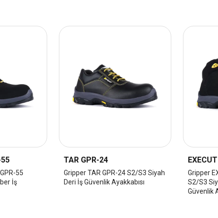
-55
TAR GPR-24
EXECUT
 GPR-55
Gripper TAR GPR-24 S2/S3 Siyah
Gripper 
ber İş
Deri İş Güvenlik Ayakkabısı
S2/S3 Siy
ı
Güvenlik 