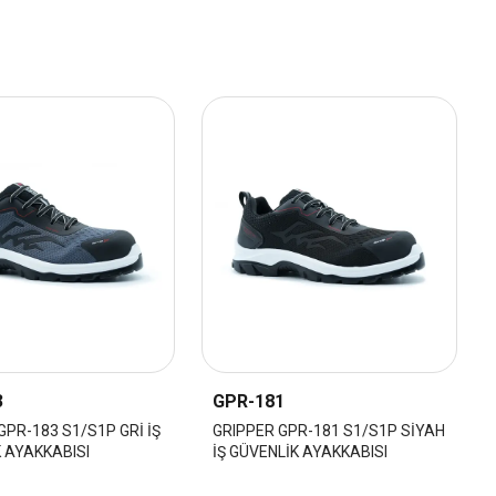
3
GPR-181
GPR-183 S1/S1P GRİ İŞ
GRIPPER GPR-181 S1/S1P SİYAH
 AYAKKABISI
İŞ GÜVENLİK AYAKKABISI