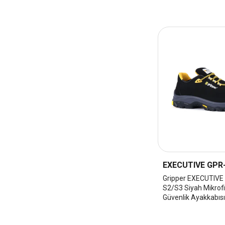
44
45
46
47
48
EXECUTIVE GPR
Gripper EXECUTIVE
S2/S3 Siyah Mikrofi
Güvenlik Ayakkabıs