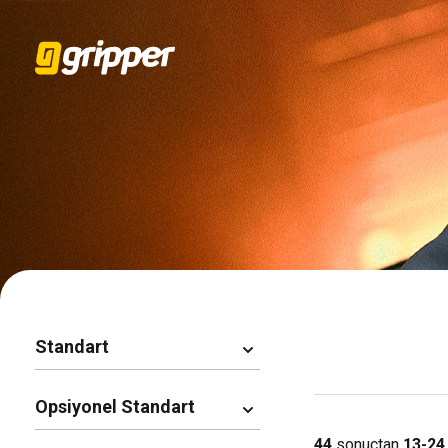
Standart
Opsiyonel Standart
S1
44
sonuçtan
13-24