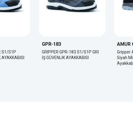
GPR-183
AMUR 
2 S1/S1P
GRIPPER GPR-183 S1/S1P GRİ
Gripper
K AYAKKABISI
İŞ GÜVENLİK AYAKKABISI
Siyah Mi
Ayakkab